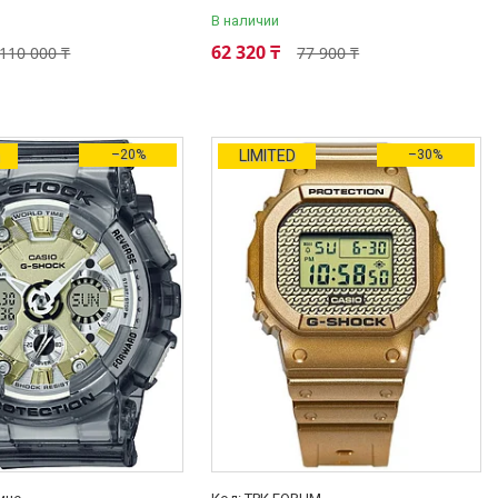
В наличии
62 320 ₸
110 000 ₸
77 900 ₸
а
–20%
LIMITED
–30%