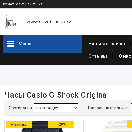
Создать сайт
на Satu.kz
www.novobrands.kz
Меню
Наши магазины
Отзывы
О нас
Фильтры
Диапазон цен, ₸
Наличие
Часы Casio G-Shock Original
В наличии
164
Состояние
Новое
1
Новинка
–20%
Страна производитель