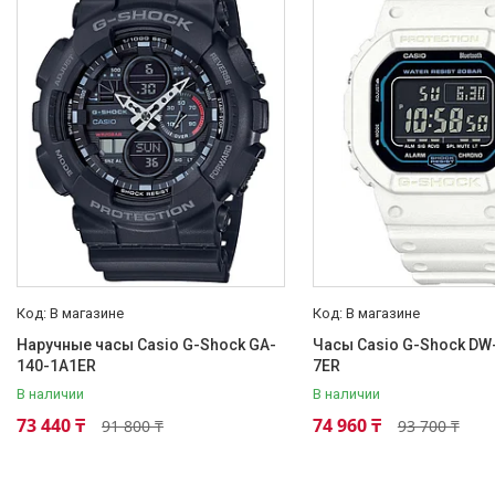
Япония
2
Пол
Мужской
73
Унисекс
48
Женский
2
Тип механизма
Кварцевый
280
Циферблат
В магазине
В магазине
Стрелочный+цифровой
186
Наручные часы Casio G-Shock GA-
Часы Casio G-Shock DW
Цифровой
89
140-1A1ER
7ER
В наличии
В наличии
Аналоговый (Стрелочный)
1
73 440 ₸
74 960 ₸
91 800 ₸
93 700 ₸
Класс влагозащиты
WR 200 м (20 атм)
284