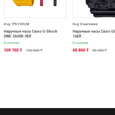
Atlantic (Швейцария,est 1888)
Casio-Женские часы
Часы Casio Retro
ТРК FORUM
В магазине
Часы ORIENT
Наручные часы Casio G-Shock
Наручные часы Casio G
Часы Восток (Чистопольский
DWE-5600R-9ER
1AER
завод)
В наличии
В наличии
Часы Seiko
109 760 ₸
68 800 ₸
156 800 ₸
86 000 ₸
Casio спортивные часы
Будильники / настольные часы
Парные модели | СКИДКИ
Новости
Статьи