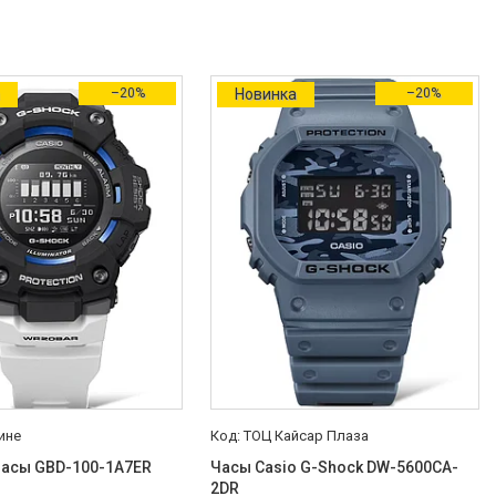
а
–20%
Новинка
–20%
ине
ТОЦ Кайсар Плаза
часы GBD-100-1A7ER
Часы Casio G-Shock DW-5600CA-
2DR