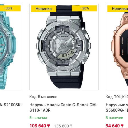
–30%
Новинка
–20%
Новинк
В магазине
ТОЦ Ка
A-S2100SK-
Наручные часы Casio G-Shock GM-
Наручные ч
S110-1ADR
S5600PG-1
В наличии
В наличии
108 640 ₸
94 640 ₸
135 800 ₸