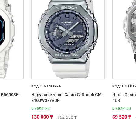
В магазине
ТОЦ Ка
-B5600SF-
Наручные часы Casio G-Shock GM-
Часы Casi
2100WS-7ADR
1DR
В наличии
В наличии
130 000 ₸
69 520 ₸
162 500 ₸