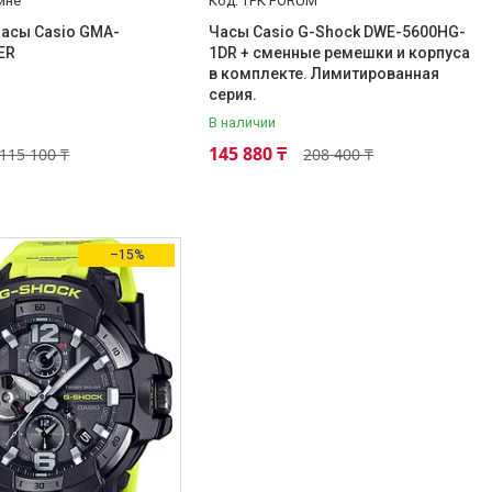
ине
ТРК FORUM
часы Casio GMA-
Часы Casio G-Shock DWE-5600HG-
ER
1DR + сменные ремешки и корпуса
в комплекте. Лимитированная
серия.
В наличии
145 880 ₸
115 100 ₸
208 400 ₸
–15%