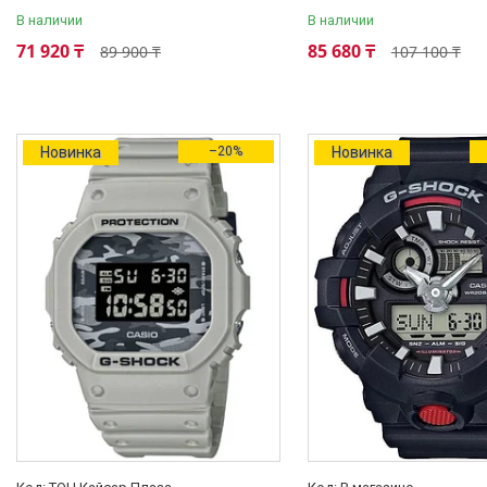
будильника (snooze)
40
В наличии
В наличии
71 920 ₸
85 680 ₸
89 900 ₸
107 100 ₸
Будильник
18
Подсветка дисплея
3
Спорт-функции
Новинка
–20%
Новинка
Секундомер
215
Таймер обратного отсчета
211
Шагомер
20
Предупреждение о темпе
тренировки
12
Термометр
1
Еще 2
Функции даты/календаря
Мировое время
39