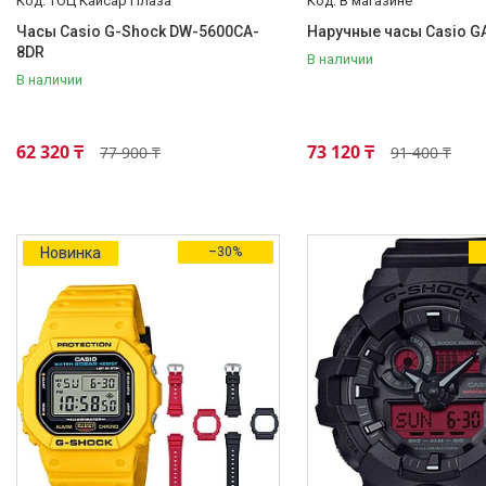
ТОЦ Кайсар Плаза
В магазине
Противоударные
Часы Casio G-Shock DW-5600CA-
Наручные часы Casio G
Да
248
8DR
В наличии
В наличии
62 320 ₸
73 120 ₸
77 900 ₸
91 400 ₸
Товары и услуги
Часы Casio G-Shock
Часы Casio G-Shock Original
Новинка
–30%
Casio Baby G and Sport
G-Shock G-Steel
Часы G-Shock Premium
Часы Casio G-Shock Mudmaster
и Rangeman
Часы Casio EDIFICE
Casio - Мужские классические
часы
Часы Casio Pro Trek