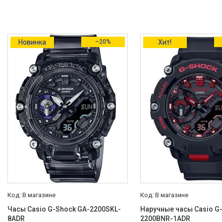
Золотой
2
Светло-серый
1
Цвет циферблата
Новинка
–20%
Хит!
Золотистый
1
Черный
1
Браслет/Ремешок
Каучуковый
7
Полимерный
3
Цвет браслета/ремешка
Черный
5
Дополнительные функции
Включение/выключение звука
В магазине
В магазине
кнопок
135
Часы Casio G-Shock GA-2200SKL-
Наручные часы Casio G
8ADR
2200BNR-1ADR
Функция повтора сигнала