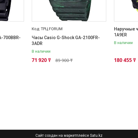
ТРЦ FORUM
Наручные ч
1A9ER
A-700BBR-
Часы Casio G-Shock GA-2100FR-
В наличии
3ADR
В наличии
71 920 ₸
180 455 ₸
89 900 ₸
Сайт создан на маркетплейсе
Satu.kz