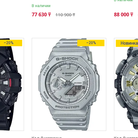
В наличии
77 630 ₸
88 000 ₸
110 900 ₸
–20%
–20%
Новинк