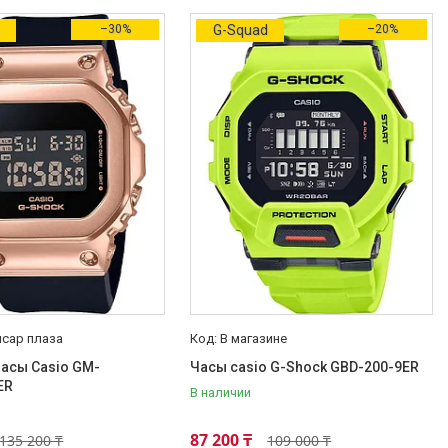
а
–30%
G-Squad
–20%
йсар плаза
В магазине
асы Casio GM-
Часы casio G-Shock GBD-200-9ER
ER
В наличии
87 200 ₸
135 200 ₸
109 000 ₸