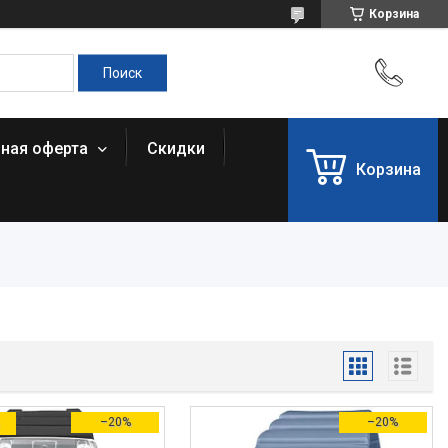
Корзина
чная оферта
Скидки
Корзина
а
–20%
–20%