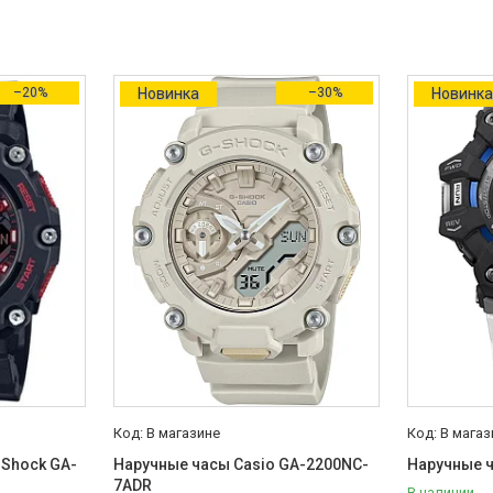
–20%
Новинка
–30%
Новинк
В магазине
В магаз
-Shock GA-
Наручные часы Casio GA-2200NC-
Наручные 
7ADR
В наличии