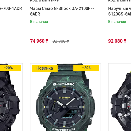
В магазине
В магаз
A-700-1ADR
Часы Casio G-Shock GA-2100FF-
Наручные 
8AER
S120GS-8A
В наличии
В наличии
74 960 ₸
92 080 ₸
93 700 ₸
–20%
Новинка
–20%