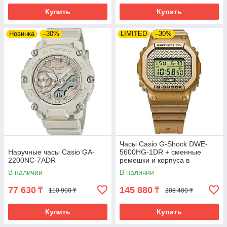
Купить
Купить
Новинка
–30%
LIMITED
–30%
Часы Casio G-Shock DWE-
Наручные часы Casio GA-
5600HG-1DR + сменные
2200NC-7ADR
ремешки и корпуса в
комплекте. Лимитированная
В наличии
В наличии
серия.
77 630
145 880
₸
₸
110 900 ₸
208 400 ₸
Купить
Купить