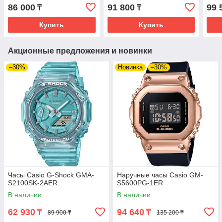
86 000
91 800
99 
₸
₸
Купить
Купить
Акционные предложения и новинки
–30%
Новинка
–30%
Часы Casio G-Shock GMA-
Наручные часы Casio GM-
S2100SK-2AER
S5600PG-1ER
В наличии
В наличии
62 930
94 640
₸
₸
89 900 ₸
135 200 ₸