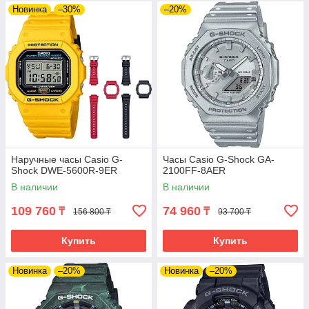
Новинка
–30%
–20%
Наручные часы Casio G-
Часы Casio G-Shock GA-
Shock DWE-5600R-9ER
2100FF-8AER
В наличии
В наличии
109 760
74 960
₸
₸
156 800 ₸
93 700 ₸
Купить
Купить
Новинка
–20%
Новинка
–20%