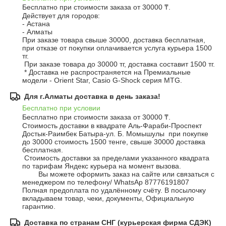
Бесплатно при стоимости заказа от 30000 ₸.
Действует для городов: 

- Астана 

- Алматы 

При заказе товара свыше 30000, доставка бесплатная, 
при отказе от покупки оплачивается услуга курьера 1500 
тг.

 При заказе товара до 30000 тг, доставка составит 1500 тг.

 * Доставка не распространяется на Премиальные 
модели - Orient Star, Casio G-Shock серия MTG.
Для г.Алматы доставка в день заказа!
Бесплатно при условии
Бесплатно при стоимости заказа от 30000 ₸.
Стоимость доставки в квадрате Аль-Фараби-Проспект 
Достык-Раимбек Батыра-ул. Б. Момышулы  при покупке 
до 30000 стоимость 1500 тенге, свыше 30000 доставка 
бесплатная. 

 Стоимость доставки за пределами указанного квадрата 
по тарифам Яндекс курьера на момент вызова. 

        Вы можете оформить заказ на сайте или связаться с 
менеджером по телефону/ WhatsAp 87776191807 

Полная предоплата по удалённому счёту. В посылочку 
вкладываем товар, чеки, документы, Официальную 
гарантию.
Доставка по странам СНГ (курьерская фирма СДЭК)