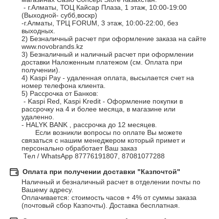
 - г.Алматы, ТОЦ Кайсар Плаза, 1 этаж, 10:00-19:00 
(Выходной- субб,воскр)

-г.Алматы, ТРЦ FORUM, 3 этаж, 10:00-22:00, без 
выходных.

2) Безналичный расчет при оформление заказа на сайте 
www.novobrands.kz

3) Безналичный и наличный расчет при оформлении 
доставки Наложенным платежом (см. Оплата при 
получении).

4) Kaspi Pay - удаленная оплата, высылается счет на 
номер телефона клиента. 

5) Рассрочка от Банков:

 - Kaspi Red, Kaspi Kredit - Оформление покупки в 
рассрочку на 4 и более месяца, в магазине или 
удаленно. 

- HALYK BANK , рассрочка до 12 месяцев.

       Если возникли вопросы по оплате Вы можете 
связаться с нашим менеджером который примет и 
персонально обработает Ваш заказ 

 Тел / WhatsApp 87776191807, 87081077288
Оплата при получении доставки "Казпочтой"
Наличный и безналичный расчет в отделении почты по 
Вашему адресу.

Оплачивается: стоимость часов + 4% от суммы заказа 
(почтовый сбор Казпочты). Доставка бесплатная.