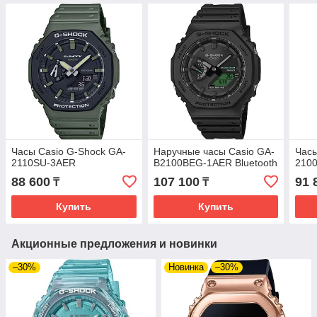
Часы Casio G-Shock GA-
Наручные часы Casio GA-
Часы
2110SU-3AER
B2100BEG-1AER Bluetooth
210
88 600
107 100
91 
₸
₸
Купить
Купить
Акционные предложения и новинки
–30%
Новинка
–30%