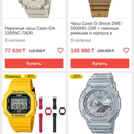
Часы Casio G-Shock DWE-
Наручные часы Casio GA-
5600HG-1DR + сменные
2200NC-7ADR
ремешки и корпуса в
комплекте. Лимитированная
В наличии
В наличии
серия.
77 630
145 880
₸
₸
110 900 ₸
208 400 ₸
Купить
Купить
Новинка
–30%
–20%