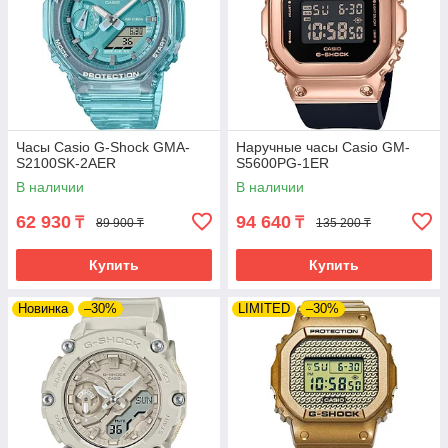
Часы Casio G-Shock GMA-
Наручные часы Casio GM-
S2100SK-2AER
S5600PG-1ER
В наличии
В наличии
62 930
94 640
₸
₸
89 900 ₸
135 200 ₸
Купить
Купить
Новинка
–30%
LIMITED
–30%