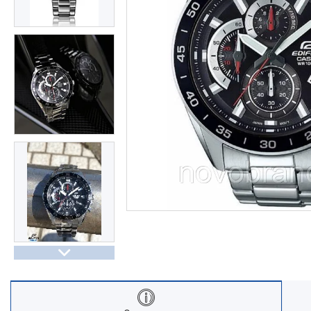
Часы Восток (Чистопольский
завод)
Часы Seiko
Casio спортивные часы
Будильники / настольные часы
Парные модели | СКИДКИ
Новости
Статьи