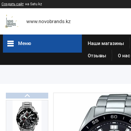
Создать сайт
на Satu.kz
www.novobrands.kz
Меню
Наши магазины
Отзывы
О нас
Товары и услуги
Часы Casio G-Shock
Часы Casio EDIFICE
Casio - Мужские классические
часы
Часы Casio Pro Trek
Atlantic (Швейцария,est 1888)
Casio-Женские часы
Часы Casio Retro
Часы ORIENT