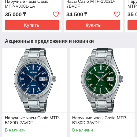
Наручные часы Casio
Часы Casio MTP-1302D-
Нару
MTP-V300L-1A
7BVDF
MTP
35 000
34 500
35 
₸
₸
Купить
Купить
Акционные предложения и новинки
Наручные часы Casio MTP-
Наручные часы Casio MTP-
B180D-2AVDF
B180D-3AVDF
В наличии
В наличии