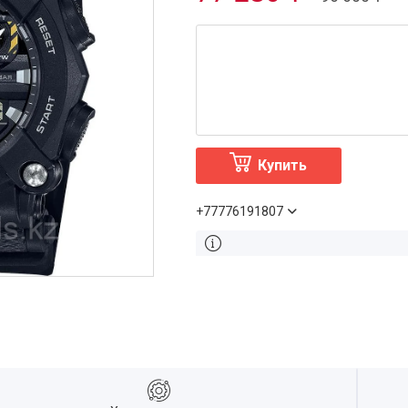
Купить
+77776191807