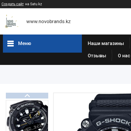
Создать сайт
на Satu.kz
www.novobrands.kz
Меню
Наши магазины
Отзывы
О нас
Товары и услуги
Часы Casio G-Shock
Часы Casio EDIFICE
Casio - Мужские классические
часы
Часы Casio Pro Trek
Atlantic (Швейцария,est 1888)
Casio-Женские часы
Часы Casio Retro
Часы ORIENT