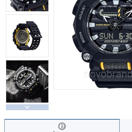
Часы Восток (Чистопольский
завод)
Часы Seiko
Casio спортивные часы
Будильники / настольные часы
Парные модели | СКИДКИ
Новости
Статьи