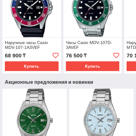
Наручные часы Casio
Часы Casio MDV-107D-
Нару
MDV-107-1A3VEF
3AVEF
MTD
68 900
76 500
70 
₸
₸
Купить
Купить
Акционные предложения и новинки