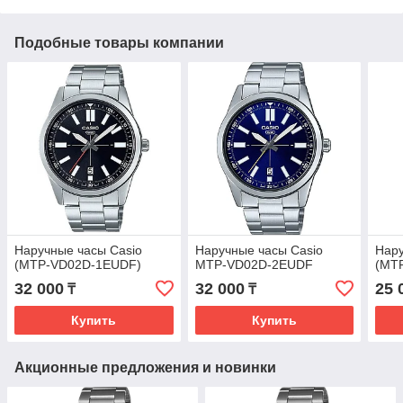
Подобные товары компании
Наручные часы Casio
Наручные часы Casio
Нару
(MTP-VD02D-1EUDF)
MTP-VD02D-2EUDF
(MT
32 000
32 000
25 
₸
₸
Купить
Купить
Акционные предложения и новинки