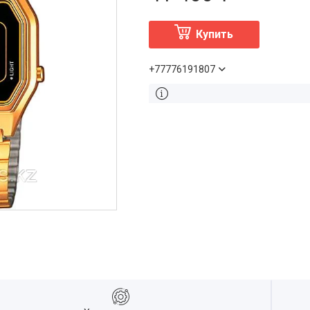
Купить
+77776191807