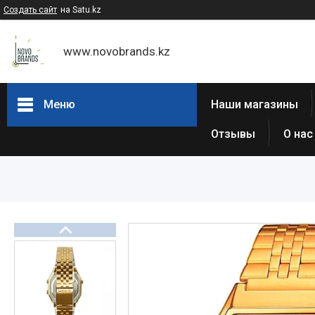
Создать сайт
на Satu.kz
www.novobrands.kz
Меню
Наши магазины
Отзывы
О нас
Товары и услуги
Часы Casio G-Shock
Часы Casio EDIFICE
Casio - Мужские классические
часы
Часы Casio Pro Trek
Atlantic (Швейцария,est 1888)
Casio-Женские часы
Часы Casio Retro
Часы ORIENT