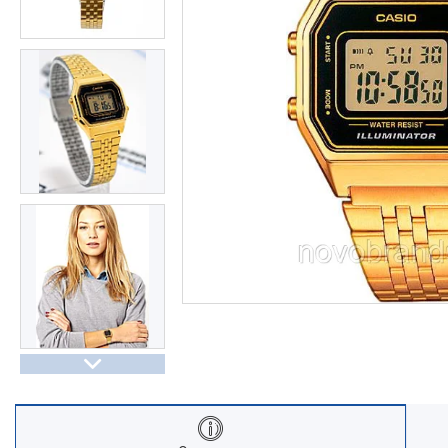
Часы Восток (Чистопольский
завод)
Часы Seiko
Casio спортивные часы
Будильники / настольные часы
Парные модели | СКИДКИ
Новости
Статьи