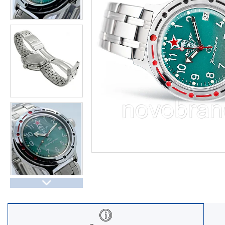
Часы Восток (Чистопольский
завод)
Часы Seiko
Casio спортивные часы
Будильники / настольные часы
Парные модели | СКИДКИ
Новости
Статьи