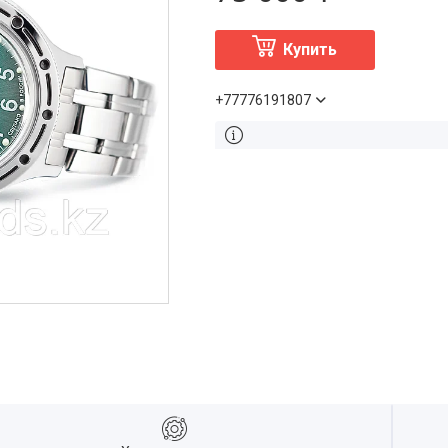
Купить
+77776191807