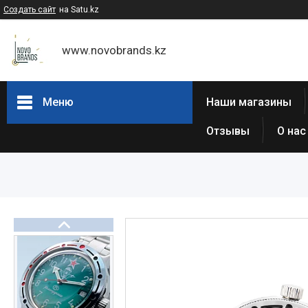
Создать сайт
на Satu.kz
www.novobrands.kz
Меню
Наши магазины
Отзывы
О нас
Товары и услуги
Часы Casio G-Shock
Часы Casio EDIFICE
Casio - Мужские классические
часы
Часы Casio Pro Trek
Atlantic (Швейцария,est 1888)
Casio-Женские часы
Часы Casio Retro
Часы ORIENT