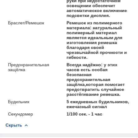
руки при недостаточном
освещении обеспечит
автоматическое включение
подсветки дисплея.
Браслет/Ремешок
Ремешок из полимерного
материала: натуральный
полимерный материал
является идеальным для
изготовления ремешка
благодаря своей
чрезвычайной прочности и
гибкости.
Предохранительная
Всегда надёжно: у этих
защёлка
часов есть особая
безопасная
предохранительная
защёлка,которая помогает
предотвратить случайное
расстёгивание ремешка.
Будильник
5 ежедневных будильников,
ежечасный сигнал
Секундомер
1/100 сек. - 1 час
Скрыть