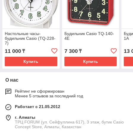
Настольные часы-
Будильник Casio TQ-140-
Буди
будильник Casio (TQ-228-
4E
1A
7)
11 000
7 300
13 
₸
₸
Купить
Купить
О нас
Рейтинг не сформирован
Менее 5 отзывов за последний год
Работает с 21.05.2012
г. Алматы
ТРЦ FORUM (ул. Сейфуллина 617), 3 этаж, бутик Casio
Concept Store, Алматы, Казахстан