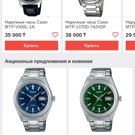
Наручные часы Casio
Наручные часы Casio
Нару
MTP-V300L-1A
MTP-1370D-7A2VDF
MTP
35 000
38 000
29 
₸
₸
Купить
Купить
Акционные предложения и новинки