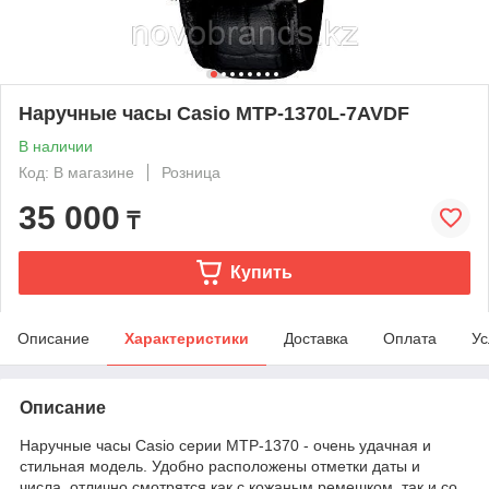
Наручные часы Casio MTP-1370L-7AVDF
В наличии
Код: В магазине
Розница
35 000
₸
Купить
Описание
Характеристики
Доставка
Оплата
Ус
Описание
Наручные часы Casio серии MTP-1370 - очень удачная и
стильная модель. Удобно расположены отметки даты и
числа, отлично смотрятся как с кожаным ремешком, так и со