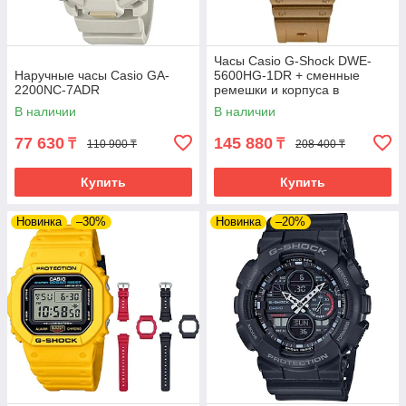
Часы Casio G-Shock DWE-
Наручные часы Casio GA-
5600HG-1DR + сменные
2200NC-7ADR
ремешки и корпуса в
комплекте. Лимитированная
В наличии
В наличии
серия.
77 630
145 880
₸
₸
110 900 ₸
208 400 ₸
Купить
Купить
Новинка
–30%
Новинка
–20%