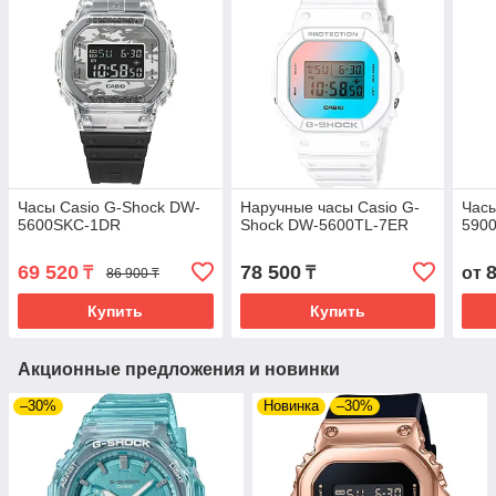
Часы Casio G-Shock DW-
Наручные часы Casio G-
Часы
5600SKC-1DR
Shock DW-5600TL-7ER
590
69 520
78 500
₸
₸
от
86 900 ₸
Купить
Купить
Акционные предложения и новинки
–30%
Новинка
–30%