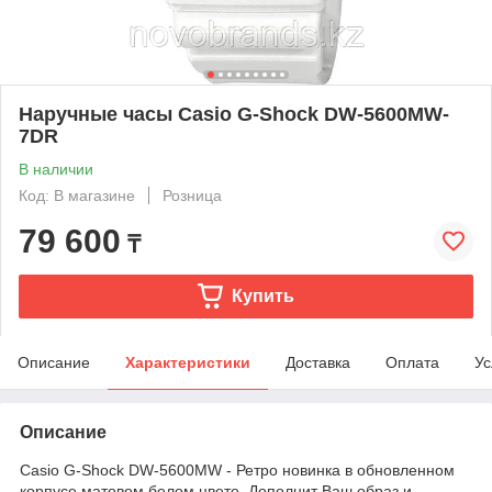
Наручные часы Casio G-Shock DW-5600MW-
7DR
В наличии
Код: В магазине
Розница
79 600
₸
Купить
Описание
Характеристики
Доставка
Оплата
Ус
Описание
Casio G-Shock DW-5600MW - Ретро новинка в обновленном
корпусе матовом белом цвете. Дополнит Ваш образ и