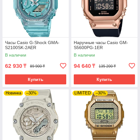
Часы Casio G-Shock GMA-
Наручные часы Casio GM-
S2100SK-2AER
S5600PG-1ER
В наличии
В наличии
62 930
94 640
₸
₸
89 900 ₸
135 200 ₸
Купить
Купить
Новинка
–30%
LIMITED
–30%