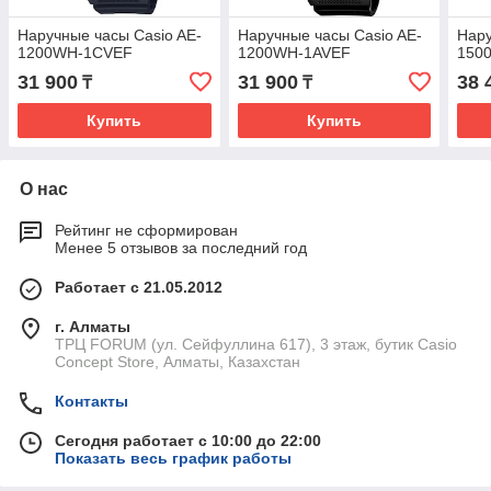
Наручные часы Casio AE-
Наручные часы Casio AE-
Нару
1200WH-1CVEF
1200WH-1AVEF
150
31 900
31 900
38 
₸
₸
Купить
Купить
О нас
Рейтинг не сформирован
Менее 5 отзывов за последний год
Работает с 21.05.2012
г. Алматы
ТРЦ FORUM (ул. Сейфуллина 617), 3 этаж, бутик Casio
Concept Store, Алматы, Казахстан
Контакты
Сегодня работает с 10:00 до 22:00
Показать весь график работы