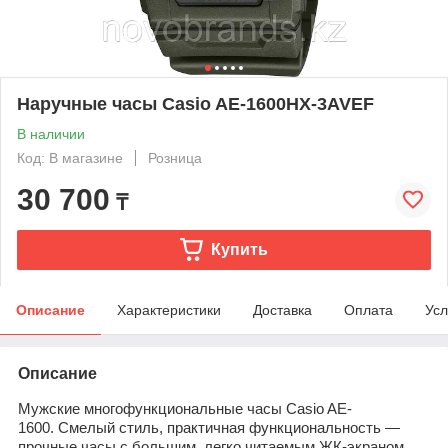
Наручные часы Casio AE-1600HX-3AVEF
В наличии
Код: В магазине
Розница
30 700
₸
Купить
Описание
Характеристики
Доставка
Оплата
Усл
Описание
Мужские многофункциональные часы Casio AE-
1600. Смелый стиль, практичная функциональность —
прочные часы с большим, легко читаемым ЖК-экраном .