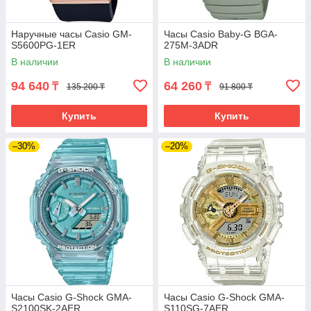
Наручные часы Casio GM-
Часы Casio Baby-G BGA-
S5600PG-1ER
275M-3ADR
В наличии
В наличии
94 640
64 260
₸
₸
135 200 ₸
91 800 ₸
Купить
Купить
–30%
–20%
Часы Casio G-Shock GMA-
Часы Casio G-Shock GMA-
S2100SK-2AER
S110SG-7AER