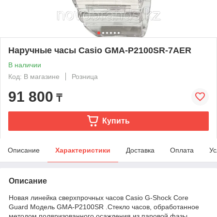
Наручные часы Casio GMA-P2100SR-7AER
В наличии
Код: В магазине
Розница
91 800
₸
Купить
Описание
Характеристики
Доставка
Оплата
Ус
Описание
Новая линейка сверхпрочных часов Casio G-Shock Core
Guard Модель GMA-P2100SR .Стекло часов, обработанное
методом поляризованного осаждения из паровой фазы,