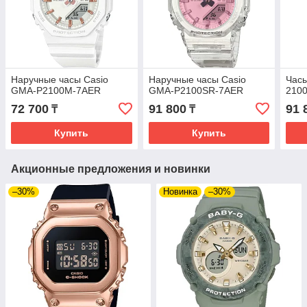
Наручные часы Casio
Наручные часы Casio
Часы
GMA-P2100M-7AER
GMA-P2100SR-7AER
210
72 700
91 800
91 
₸
₸
Купить
Купить
Акционные предложения и новинки
–30%
Новинка
–30%