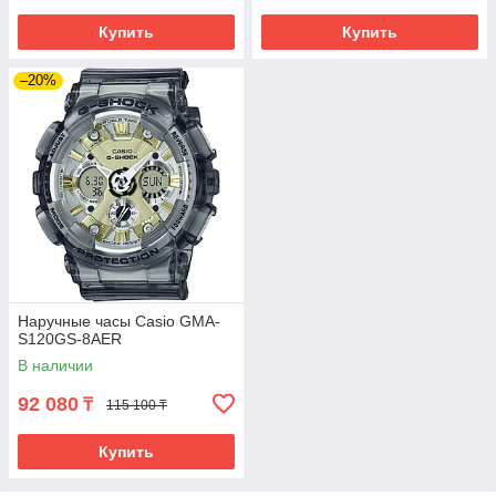
Купить
Купить
–20%
Наручные часы Casio GMA-
S120GS-8AER
В наличии
92 080
₸
115 100 ₸
Купить