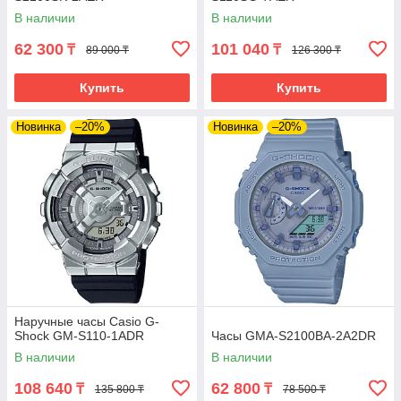
В наличии
В наличии
62 300
101 040
₸
₸
89 000 ₸
126 300 ₸
Купить
Купить
Новинка
–20%
Новинка
–20%
Наручные часы Casio G-
Shock GM-S110-1ADR
Часы GMA-S2100BA-2A2DR
В наличии
В наличии
108 640
62 800
₸
₸
135 800 ₸
78 500 ₸