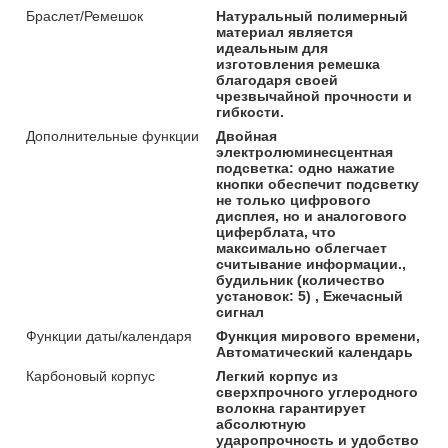
Браслет/Ремешок
Натуральный полимерный
материал является
идеальным для
изготовления ремешка
благодаря своей
чрезвычайной прочности и
гибкости.
Дополнительные функции
Двойная
электролюминесцентная
подсветка: одно нажатие
кнопки обеспечит подсветку
не только цифрового
дисплея, но и аналогового
циферблата, что
максимально облегчает
считывание информации.,
будильник (количество
установок: 5) , Ежечасный
сигнал
Функции даты/календаря
Функция мирового времени,
Автоматический календарь
Карбоновый корпус
Легкий корпус из
сверхпрочного углеродного
волокна гарантирует
абсолютную
ударопрочность и удобство