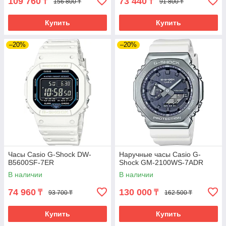
109 760
73 440
₸
₸
156 800 ₸
91 800 ₸
Купить
Купить
–20%
–20%
Часы Casio G-Shock DW-
Наручные часы Casio G-
B5600SF-7ER
Shock GM-2100WS-7ADR
В наличии
В наличии
74 960
130 000
₸
₸
93 700 ₸
162 500 ₸
Купить
Купить