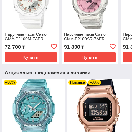
Наручные часы Casio
Наручные часы Casio
Нару
GMA-P2100M-7AER
GMA-P2100SR-7AER
GMA
72 700
91 800
91 
₸
₸
Купить
Купить
Акционные предложения и новинки
–30%
Новинка
–30%