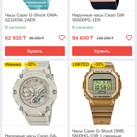
Часы Casio G-Shock GMA-
Наручные часы Casio GM-
S2100SK-2AER
S5600PG-1ER
В наличии
В наличии
62 930
94 640
₸
₸
89 900 ₸
135 200 ₸
Купить
Купить
Новинка
–30%
LIMITED
–30%
Часы Casio G-Shock DWE-
Наручные часы Casio GA-
5600HG-1DR + сменные