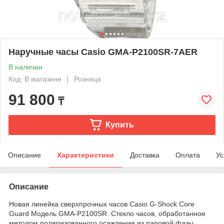
Наручные часы Casio GMA-P2100SR-7AER
В наличии
Код: В магазине
Розница
91 800
₸
Купить
Описание
Характеристики
Доставка
Оплата
Ус
Описание
Новая линейка сверхпрочных часов Casio G-Shock Core
Guard Модель GMA-P2100SR .Стекло часов, обработанное
методом поляризованного осаждения из паровой фазы,