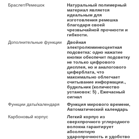
Браслет/Ремешок
Натуральный полимерный
материал является
идеальным для
изготовления ремешка
благодаря своей
чрезвычайной прочности и
гибкости.
Дополнительные функции
Двойная
электролюминесцентная
подсветка: одно нажатие
кнопки обеспечит подсветку
не только цифрового
дисплея, но и аналогового
циферблата, что
максимально облегчает
считывание информации.,
будильник (количество
установок: 5) , Ежечасный
сигнал
Функции даты/календаря
Функция мирового времени,
Автоматический календарь
Карбоновый корпус
Легкий корпус из
сверхпрочного углеродного
волокна гарантирует
абсолютную
ударопрочность и удобство