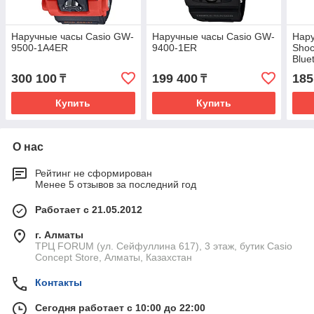
Наручные часы Casio GW-
Наручные часы Casio GW-
Нару
9500-1A4ER
9400-1ER
Sho
Blue
300 100
199 400
185
₸
₸
Купить
Купить
О нас
Рейтинг не сформирован
Менее 5 отзывов за последний год
Работает с 21.05.2012
г. Алматы
ТРЦ FORUM (ул. Сейфуллина 617), 3 этаж, бутик Casio
Concept Store, Алматы, Казахстан
Контакты
Сегодня работает с 10:00 до 22:00