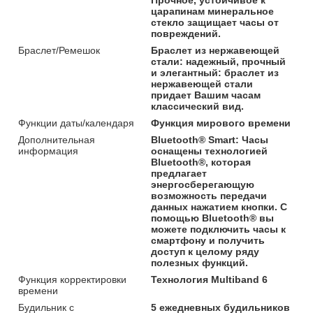
царапинам минеральное
стекло защищает часы от
повреждений.
Браслет/Ремешок
Браслет из нержавеющей
стали: надежный, прочный
и элегантный: браслет из
нержавеющей стали
придает Вашим часам
классический вид.
Функции даты/календаря
Функция мирового времени
Дополнительная
Bluetooth® Smart: Часы
информация
оснащены технологией
Bluetooth®, которая
предлагает
энергосберегающую
возможность передачи
данных нажатием кнопки. С
помощью Bluetooth® вы
можете подключить часы к
смартфону и получить
доступ к целому ряду
полезных функций.
Функция корректировки
Технология Multiband 6
времени
Будильник с
5 ежедневных будильников