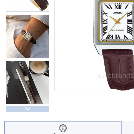
Часы Восток (Чистопольский
завод)
Часы Seiko
Casio спортивные часы
Будильники / настольные часы
Парные модели | СКИДКИ
Новости
Статьи