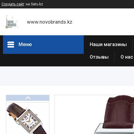
Создать сайт
на Satu.kz
www.novobrands.kz
Меню
Наши магазины
Отзывы
О нас
Товары и услуги
Часы Casio G-Shock
Часы Casio EDIFICE
Casio - Мужские классические
часы
Часы Casio Pro Trek
Atlantic (Швейцария,est 1888)
Casio-Женские часы
Часы Casio Retro
Часы ORIENT