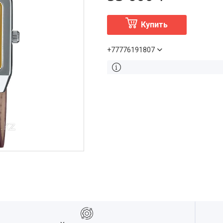
Купить
+77776191807