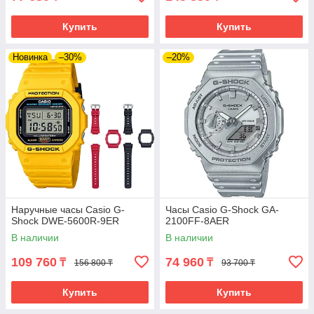
Купить
Купить
Новинка
–30%
–20%
Наручные часы Casio G-
Часы Casio G-Shock GA-
Shock DWE-5600R-9ER
2100FF-8AER
В наличии
В наличии
109 760
74 960
₸
₸
156 800 ₸
93 700 ₸
Купить
Купить