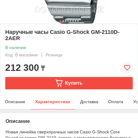
Наручные часы Casio G-Shock GM-2110D-
2AER
В наличии
Код: В магазине
Розница
212 300
₸
Купить
Описание
Характеристики
Доставка
Оплата
Ус
Описание
Новая линейка сверхпрочных часов Casio G-Shock Core
Guard из серии GM-2110 теперь с металлическим безелем и