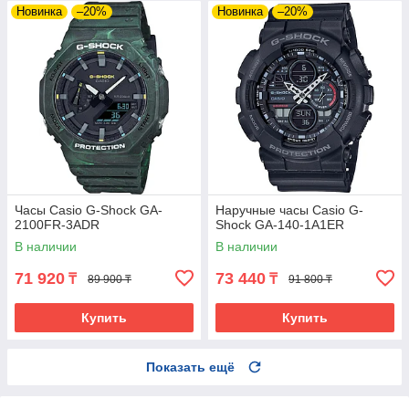
Новинка
–20%
Новинка
–20%
Часы Casio G-Shock GA-
Наручные часы Casio G-
2100FR-3ADR
Shock GA-140-1A1ER
В наличии
В наличии
71 920
73 440
₸
₸
89 900 ₸
91 800 ₸
Купить
Купить
Показать ещё