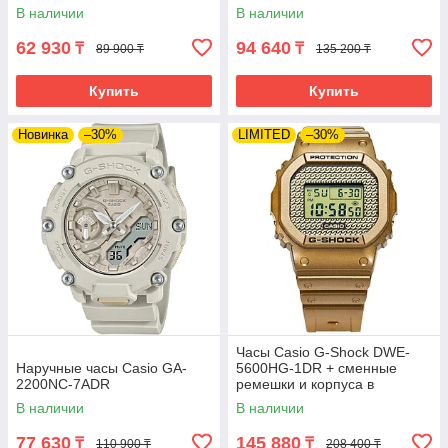
В наличии
В наличии
62 930
94 640
₸
₸
89 900 ₸
135 200 ₸
Купить
Купить
Новинка
–30%
LIMITED
–30%
Часы Casio G-Shock DWE-
Наручные часы Casio GA-
5600HG-1DR + сменные
2200NC-7ADR
ремешки и корпуса в
комплекте. Лимитированная
В наличии
В наличии
серия.
77 630
145 880
₸
₸
110 900 ₸
208 400 ₸