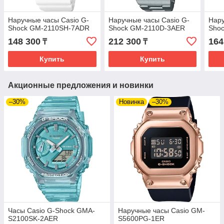
Наручные часы Casio G-
Наручные часы Casio G-
Нару
Shock GM-2110SH-7ADR
Shock GM-2110D-3AER
Sho
148 300
212 300
164
₸
₸
Купить
Купить
Акционные предложения и новинки
–30%
Новинка
–30%
Часы Casio G-Shock GMA-
Наручные часы Casio GM-
S2100SK-2AER
S5600PG-1ER