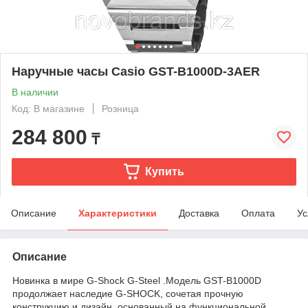
Наручные часы Casio GST-B1000D-3AER
В наличии
Код: В магазине
Розница
284 800
₸
Купить
Описание
Характеристики
Доставка
Оплата
Ус
Описание
Новинка в мире G-Shock G-Steel .Модель GST-B1000D
продолжает наследие G-SHOCK, сочетая прочную
конструкцию и дизайн, основанный на функциональной