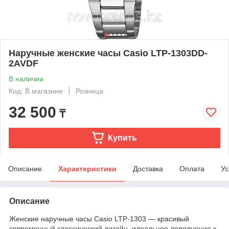
Наручные женские часы Casio LTP-1303DD-
2AVDF
В наличии
Код: В магазине
Розница
32 500
₸
Купить
Описание
Характеристики
Доставка
Оплата
Ус
Описание
Женские наручные часы Casio LTP-1303 ― красивый
современный классический дизайн, идеальное дополнение к