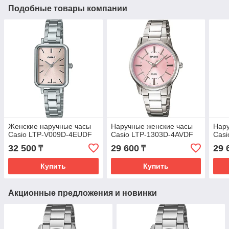
Подобные товары компании
Женские наручные часы
Наручные женские часы
Нару
Casio LTP-V009D-4EUDF
Casio LTP-1303D-4AVDF
Casi
32 500
29 600
29 
₸
₸
Купить
Купить
Акционные предложения и новинки