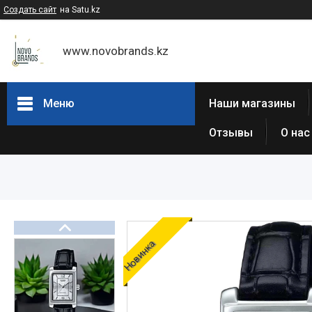
Создать сайт
на Satu.kz
www.novobrands.kz
Меню
Наши магазины
Отзывы
О нас
Товары и услуги
Часы Casio G-Shock
Часы Casio EDIFICE
Casio - Мужские классические
часы
Часы Casio Pro Trek
Новинка
Atlantic (Швейцария,est 1888)
Casio-Женские часы
Часы Casio Retro
Часы ORIENT