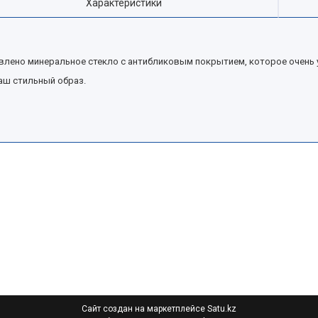
Характеристики
влено минеральное стекло с антибликовым покрытием, которое очень 
аш стильный образ.
Сайт создан на маркетплейсе
Satu.kz