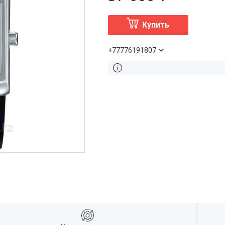
Купить
+77776191807