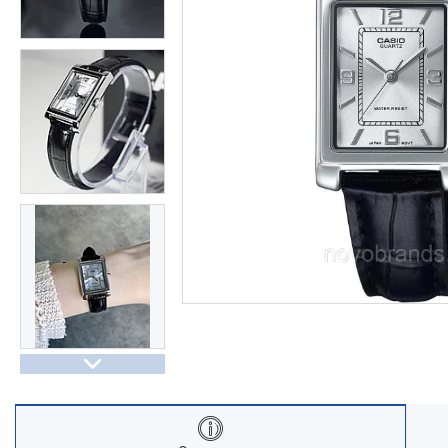
Часы Восток (Чистопольский
завод)
Часы Seiko
Casio спортивные часы
Будильники / настольные часы
Парные модели | СКИДКИ
Новости
Статьи