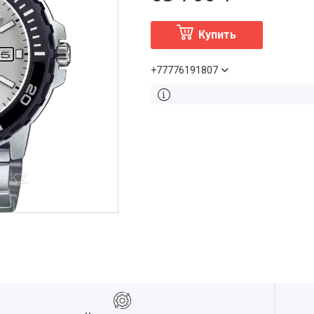
Купить
+77776191807