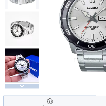
Часы Восток (Чистопольский
завод)
Часы Seiko
Casio спортивные часы
Будильники / настольные часы
Парные модели | СКИДКИ
Новости
Статьи