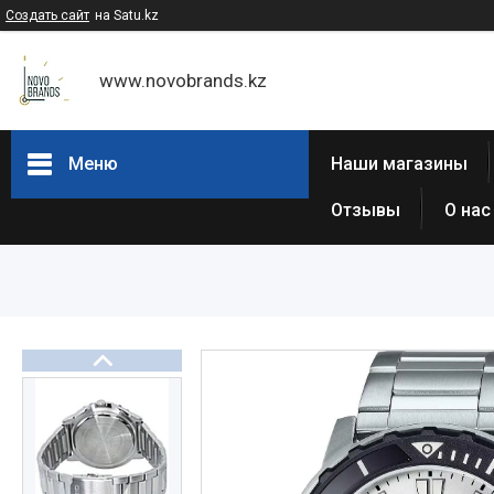
Создать сайт
на Satu.kz
www.novobrands.kz
Меню
Наши магазины
Отзывы
О нас
Товары и услуги
Часы Casio G-Shock
Часы Casio EDIFICE
Casio - Мужские классические
часы
Часы Casio Pro Trek
Atlantic (Швейцария,est 1888)
Casio-Женские часы
Часы Casio Retro
Часы ORIENT