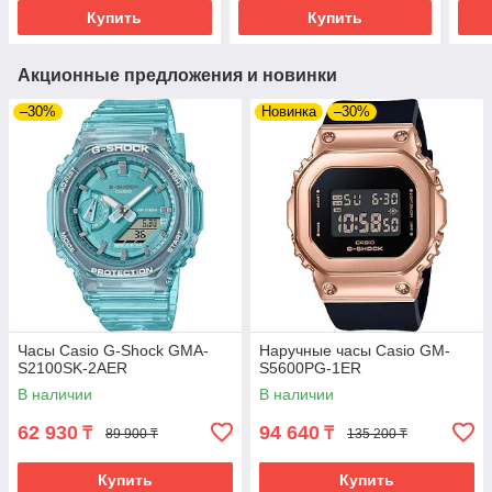
Купить
Купить
Акционные предложения и новинки
–30%
Новинка
–30%
Часы Casio G-Shock GMA-
Наручные часы Casio GM-
S2100SK-2AER
S5600PG-1ER
В наличии
В наличии
62 930
94 640
₸
₸
89 900 ₸
135 200 ₸
Купить
Купить