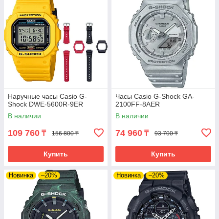
Наручные часы Casio G-
Часы Casio G-Shock GA-
Shock DWE-5600R-9ER
2100FF-8AER
В наличии
В наличии
109 760
74 960
₸
₸
156 800 ₸
93 700 ₸
Купить
Купить
Новинка
–20%
Новинка
–20%