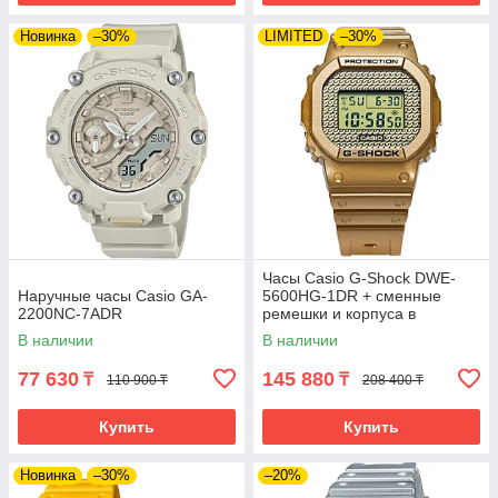
Новинка
–30%
LIMITED
–30%
Часы Casio G-Shock DWE-
Наручные часы Casio GA-
5600HG-1DR + сменные
2200NC-7ADR
ремешки и корпуса в
комплекте. Лимитированная
В наличии
В наличии
серия.
77 630
145 880
₸
₸
110 900 ₸
208 400 ₸
Купить
Купить
Новинка
–30%
–20%