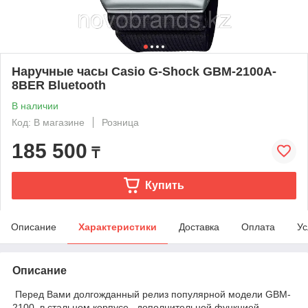
Наручные часы Casio G-Shock GBM-2100A-
8BER Bluetooth
В наличии
Код: В магазине
Розница
185 500
₸
Купить
Описание
Характеристики
Доставка
Оплата
Ус
Описание
Перед Вами долгожданный релиз популярной модели GBM-
2100, в стальном корпусе , дополнительной функцией