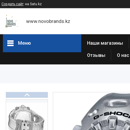
Создать сайт
на Satu.kz
www.novobrands.kz
Меню
Наши магазины
Отзывы
О нас
Товары и услуги
Часы Casio G-Shock
Часы Casio EDIFICE
Casio - Мужские классические
часы
Часы Casio Pro Trek
Atlantic (Швейцария,est 1888)
Casio-Женские часы
Часы Casio Retro
Часы ORIENT