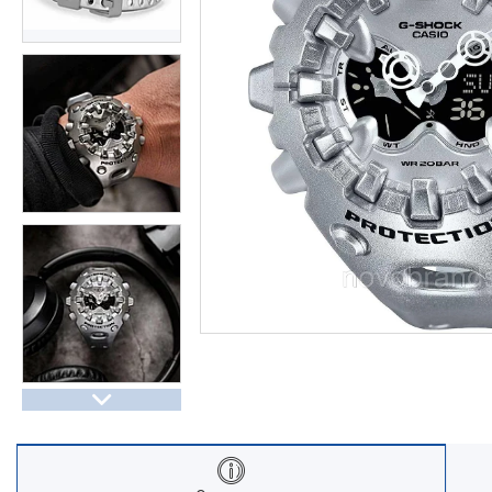
Часы Восток (Чистопольский
завод)
Часы Seiko
Casio спортивные часы
Будильники / настольные часы
Парные модели | СКИДКИ
Новости
Статьи