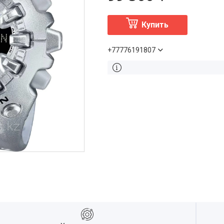
Купить
+77776191807