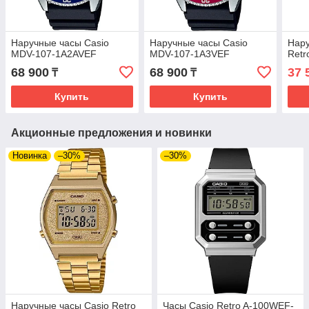
Наручные часы Casio
Наручные часы Casio
Нару
MDV-107-1A2AVEF
MDV-107-1A3VEF
Ret
68 900
68 900
37 
₸
₸
Купить
Купить
Акционные предложения и новинки
Новинка
–30%
–30%
Наручные часы Casio Retro
Часы Casio Retro A-100WEF-