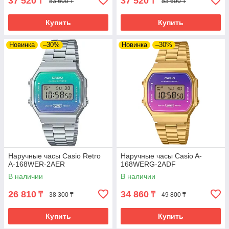
37 520
37 520
₸
₸
53 600 ₸
53 600 ₸
Купить
Купить
Новинка
–30%
Новинка
–30%
Наручные часы Casio Retro
Наручные часы Casio A-
A-168WER-2AER
168WERG-2ADF
В наличии
В наличии
26 810
34 860
₸
₸
38 300 ₸
49 800 ₸
Купить
Купить