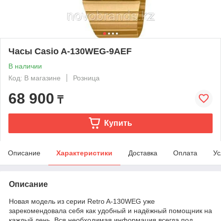
Часы Casio A-130WEG-9AEF
В наличии
Код: В магазине
Розница
68 900
₸
Купить
Описание
Характеристики
Доставка
Оплата
Ус
Описание
Новая модель из серии Retro A-130WEG уже
зарекомендовала себя как удобный и надёжный помощник на
каждый день. Вся необходимая информация всегда под