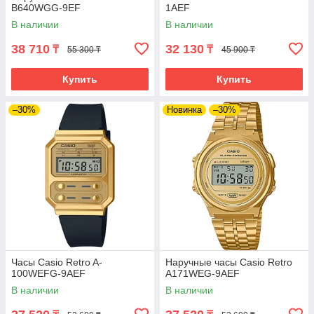
B640WGG-9EF
1AEF
В наличии
В наличии
38 710
32 130
₸
₸
55 300 ₸
45 900 ₸
Купить
Купить
–30%
Новинка
–30%
Часы Casio Retro A-
Наручные часы Casio Retro
100WEFG-9AEF
A171WEG-9AEF
В наличии
В наличии