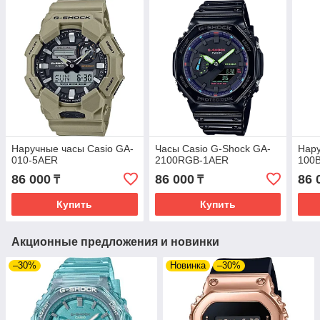
Наручные часы Casio GA-
Часы Casio G-Shock GA-
Нару
010-5AER
2100RGB-1AER
100
86 000
86 000
86 
₸
₸
Купить
Купить
Акционные предложения и новинки
–30%
Новинка
–30%