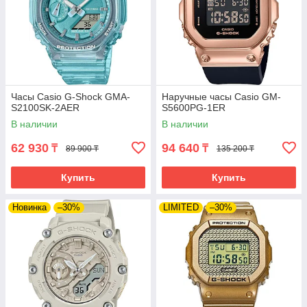
Часы Casio G-Shock GMA-
Наручные часы Casio GM-
S2100SK-2AER
S5600PG-1ER
В наличии
В наличии
62 930
94 640
₸
₸
89 900 ₸
135 200 ₸
Купить
Купить
Новинка
–30%
LIMITED
–30%