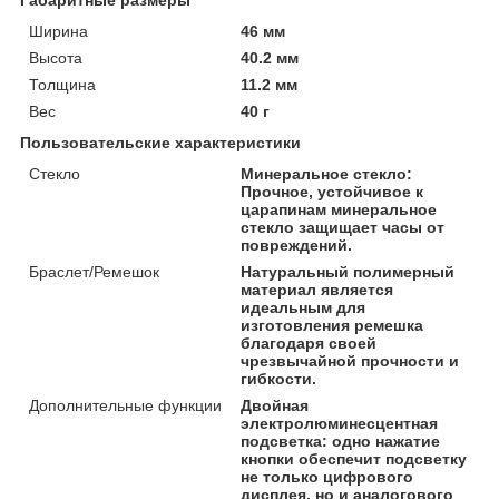
Ширина
46 мм
Высота
40.2 мм
Толщина
11.2 мм
Вес
40 г
Пользовательские характеристики
Стекло
Минеральное стекло:
Прочное, устойчивое к
царапинам минеральное
стекло защищает часы от
повреждений.
Браслет/Ремешок
Натуральный полимерный
материал является
идеальным для
изготовления ремешка
благодаря своей
чрезвычайной прочности и
гибкости.
Дополнительные функции
Двойная
электролюминесцентная
подсветка: одно нажатие
кнопки обеспечит подсветку
не только цифрового
дисплея, но и аналогового