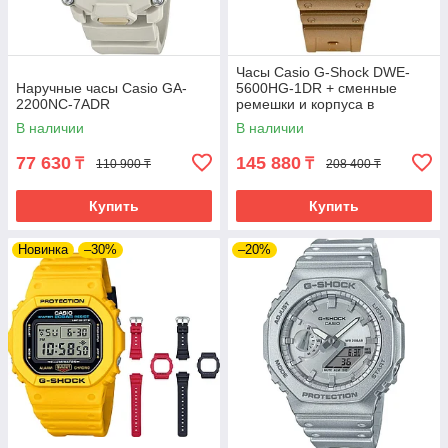
Часы Casio G-Shock DWE-
Наручные часы Casio GA-
5600HG-1DR + сменные
2200NC-7ADR
ремешки и корпуса в
комплекте. Лимитированная
В наличии
В наличии
серия.
77 630
145 880
₸
₸
110 900 ₸
208 400 ₸
Купить
Купить
Новинка
–30%
–20%