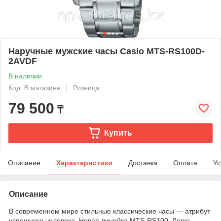
Наручные мужские часы Casio MTS-RS100D-
2AVDF
В наличии
Код: В магазине
Розница
79 500
₸
Купить
Описание
Характеристики
Доставка
Оплата
Ус
Описание
В современном мире стильные классические часы ― атрибут
успешного человека. Новая линейка MTS-RS100. Легко