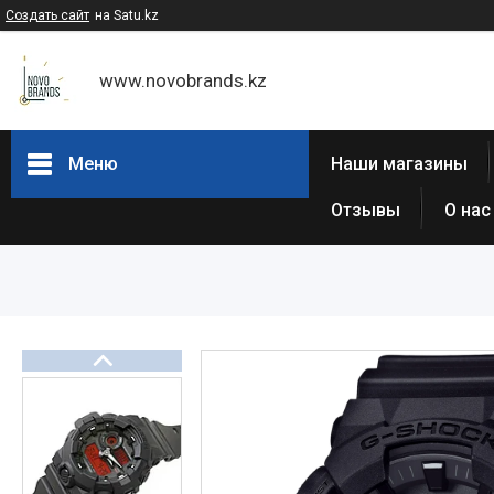
Создать сайт
на Satu.kz
www.novobrands.kz
Меню
Наши магазины
Отзывы
О нас
Товары и услуги
Часы Casio G-Shock
Часы Casio EDIFICE
Casio - Мужские классические
часы
Часы Casio Pro Trek
Atlantic (Швейцария,est 1888)
Casio-Женские часы
Часы Casio Retro
Часы ORIENT