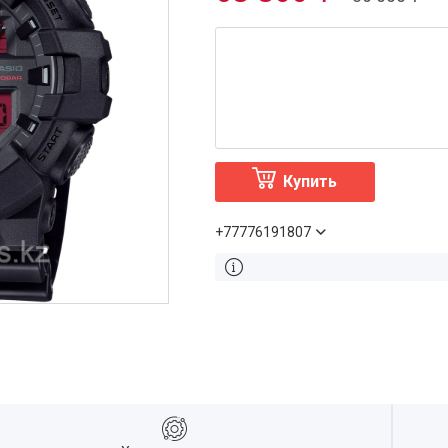
Купить
+77776191807