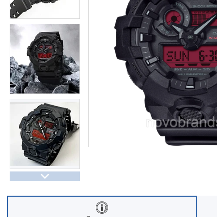
Часы Восток (Чистопольский
завод)
Часы Seiko
Casio спортивные часы
Будильники / настольные часы
Парные модели | СКИДКИ
Новости
Статьи