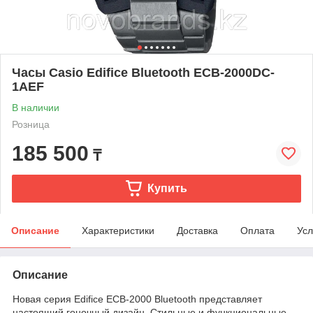
Часы Casio Edifice Bluetooth ECB-2000DC-
1AEF
В наличии
Розница
185 500
₸
Купить
Описание
Характеристики
Доставка
Оплата
Усл
Описание
Новая серия Edifice ECB-2000 Bluetooth представляет
настоящий гоночный дизайн. Стильные и функциональные