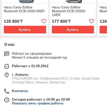
Часы Casio Edifice
Часы Casio Edifice
Часы
Bluetooth ECB-S10D-8AEF
Bluetooth ECB-2300D-
Blue
1AER
135 800
177 800
116
₸
₸
Купить
Купить
О нас
Рейтинг не сформирован
Менее 5 отзывов за последний год
Работает с 21.05.2012
г. Алматы
ТРЦ FORUM (ул. Сейфуллина 617), 3 этаж, бутик Casio
Concept Store, Алматы, Казахстан
Контакты
Сегодня работает с 10:00 до 22:00
Показать весь график работы