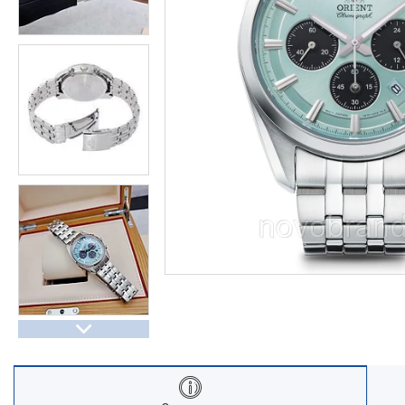
Часы Восток (Чистопольский
завод)
Часы Seiko
Casio спортивные часы
Будильники / настольные часы
Парные модели | СКИДКИ
Новости
Статьи