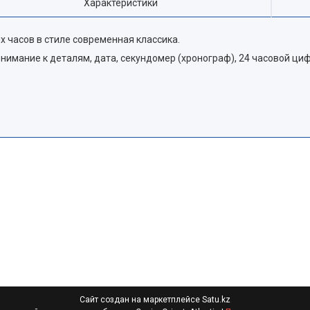
Характеристики
х часов в стиле современная классика.
имание к деталям, дата, секундомер (хронограф), 24 часовой ци
Сайт создан на маркетплейсе
Satu.kz