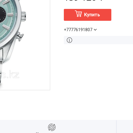
Купить
+77776191807