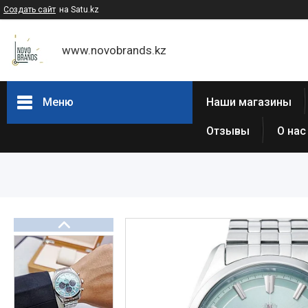
Создать сайт
на Satu.kz
www.novobrands.kz
Меню
Наши магазины
Отзывы
О нас
Товары и услуги
Часы Casio G-Shock
Часы Casio EDIFICE
Casio - Мужские классические
часы
Часы Casio Pro Trek
Atlantic (Швейцария,est 1888)
Casio-Женские часы
Часы Casio Retro
Часы ORIENT