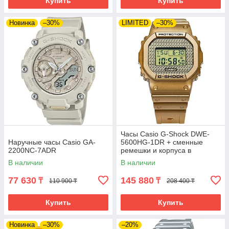
Купить
Купить
Новинка
–30%
LIMITED
–30%
Часы Casio G-Shock DWE-
Наручные часы Casio GA-
5600HG-1DR + сменные
2200NC-7ADR
ремешки и корпуса в
комплекте. Лимитированная
В наличии
В наличии
серия.
77 630
145 880
₸
₸
110 900 ₸
208 400 ₸
Купить
Купить
Новинка
–30%
–20%