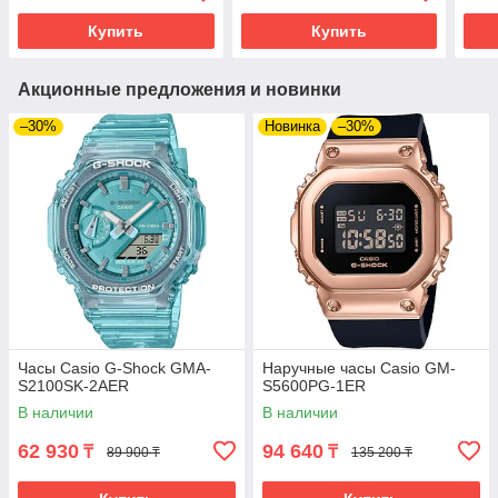
Купить
Купить
Акционные предложения и новинки
–30%
Новинка
–30%
Часы Casio G-Shock GMA-
Наручные часы Casio GM-
S2100SK-2AER
S5600PG-1ER
В наличии
В наличии
62 930
94 640
₸
₸
89 900 ₸
135 200 ₸