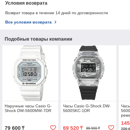
Условия возврата
Возврат товара в течение 14 дней по договоренности
Все условия возврата
Подобные товары компании
Наручные часы Casio G-
Часы Casio G-Shock DW-
Часы
Shock DW-5600MW-7DR
5600SKC-1DR
560
реме
комп
145
Лими
79 600
69 520
₸
₸
86 900 ₸
208 4