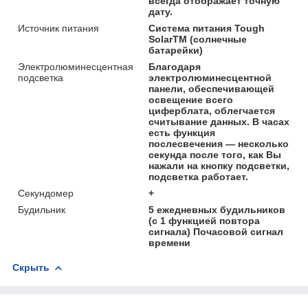
всегда отображает точную
дату.
Источник питания
Система питания Tough
SolarTM (солнечные
батарейки)
Электролюминесцентная
Благодаря
подсветка
электролюминесцентной
панели, обеспечивающей
освещение всего
циферблата, облегчается
считывание данных. В часах
есть функция
послесвечения ― несколько
секунда после того, как Вы
нажали на кнопку подсветки,
подсветка работает.
Секундомер
+
Будильник
5 ежедневных будильников
(с 1 функцией повтора
сигнала) Почасовой сигнал
времени
Скрыть