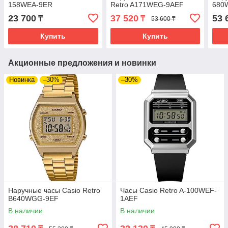
158WEA-9ER
Retro A171WEG-9AEF
680
23 700
37 520
53 
₸
₸
53 600 ₸
Купить
Купить
Акционные предложения и новинки
Новинка
–30%
–30%
Наручные часы Casio Retro
Часы Casio Retro A-100WEF-
B640WGG-9EF
1AEF
В наличии
В наличии