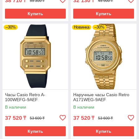
38 710
32 130
₸
₸
55 300 ₸
45 900 ₸
Купить
Купить
–30%
Новинка
–30%
Часы Casio Retro A-
Наручные часы Casio Retro
100WEFG-9AEF
A171WEG-9AEF
В наличии
В наличии
37 520
37 520
₸
₸
53 600 ₸
53 600 ₸
Купить
Купить