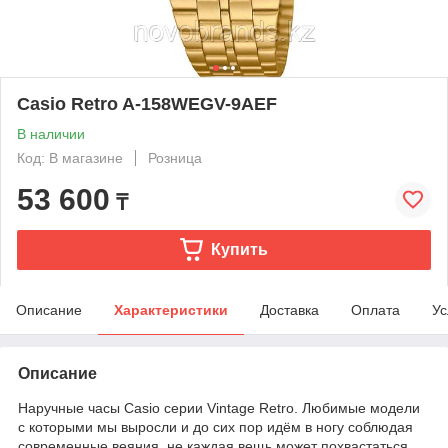
Casio Retro A-158WEGV-9AEF
В наличии
Код: В магазине
Розница
53 600
₸
Купить
Описание
Характеристики
Доставка
Оплата
Ус
Описание
Наручные часы Casio серии Vintage Retro. Любимые модели
с которыми мы выросли и до сих пор идём в ногу соблюдая
современные веяния, не каждая вещь может похвастаться