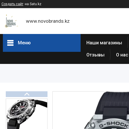
Создать сайт
на Satu.kz
www.novobrands.kz
Меню
Наши магазины
Отзывы
О нас
Товары и услуги
Часы Casio G-Shock
Часы Casio EDIFICE
Casio - Мужские классические
часы
Часы Casio Pro Trek
Atlantic (Швейцария,est 1888)
Casio-Женские часы
Часы Casio Retro
Часы ORIENT