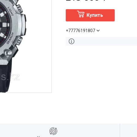
Купить
+77776191807