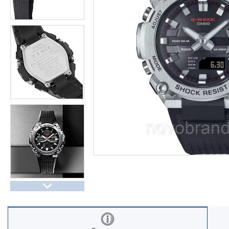
Часы Восток (Чистопольский
завод)
Часы Seiko
Casio спортивные часы
Будильники / настольные часы
Парные модели | СКИДКИ
Новости
Статьи