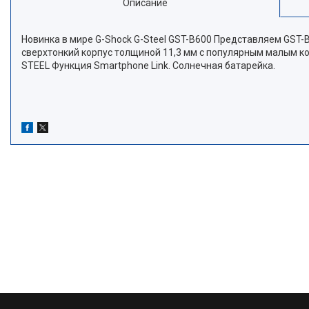
Описание
Новинка в мире G-Shock G-Steel GST-B600 Представляем GST-
сверхтонкий корпус толщиной 11,3 мм с популярным малым ко
STEEL Функция Smartphone Link. Cолнечная батарейка.