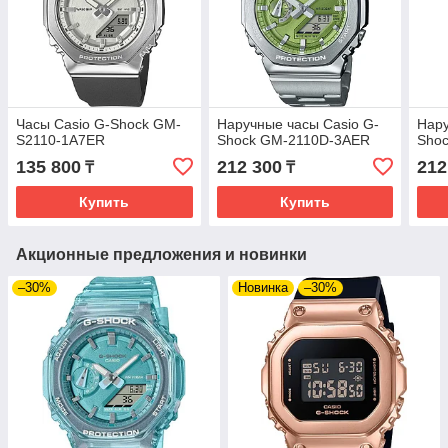
Часы Casio G-Shock GM-
Наручные часы Casio G-
Нару
S2110-1A7ER
Shock GM-2110D-3AER
Sho
135 800
212 300
212
₸
₸
Купить
Купить
Акционные предложения и новинки
–30%
Новинка
–30%