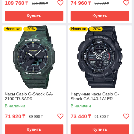
109 760
74 960
₸
₸
156 800 ₸
93 700 ₸
Купить
Купить
Новинка
–20%
Новинка
–20%
Часы Casio G-Shock GA-
Наручные часы Casio G-
2100FR-3ADR
Shock GA-140-1A1ER
В наличии
В наличии
71 920
73 440
₸
₸
89 900 ₸
91 800 ₸
Купить
Купить