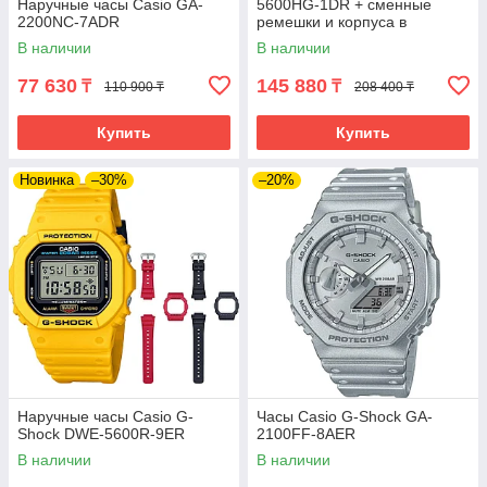
Наручные часы Casio GA-
5600HG-1DR + сменные
2200NC-7ADR
ремешки и корпуса в
комплекте. Лимитированная
В наличии
В наличии
серия.
77 630
145 880
₸
₸
110 900 ₸
208 400 ₸
Купить
Купить
Новинка
–30%
–20%
Наручные часы Casio G-
Часы Casio G-Shock GA-
Shock DWE-5600R-9ER
2100FF-8AER
В наличии
В наличии