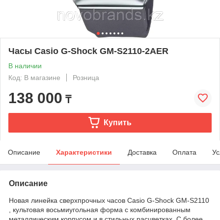
Часы Casio G-Shock GM-S2110-2AER
В наличии
Код: В магазине
Розница
138 000
₸
Купить
Описание
Характеристики
Доставка
Оплата
Ус
Описание
Новая линейка сверхпрочных часов Casio G-Shock GM-S2110
, культовая восьмиугольная форма с комбинированным
металлическим корпусом и в стильных расцветках. С более