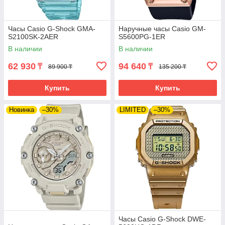
Часы Casio G-Shock GMA-
Наручные часы Casio GM-
S2100SK-2AER
S5600PG-1ER
В наличии
В наличии
62 930
94 640
₸
₸
89 900 ₸
135 200 ₸
Купить
Купить
Новинка
–30%
LIMITED
–30%
Часы Casio G-Shock DWE-