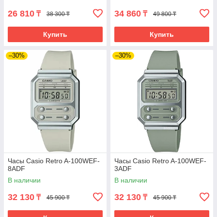
26 810
34 860
₸
₸
38 300 ₸
49 800 ₸
Купить
Купить
–30%
–30%
Часы Casio Retro A-100WEF-
Часы Casio Retro A-100WEF-
8ADF
3ADF
В наличии
В наличии
32 130
32 130
₸
₸
45 900 ₸
45 900 ₸