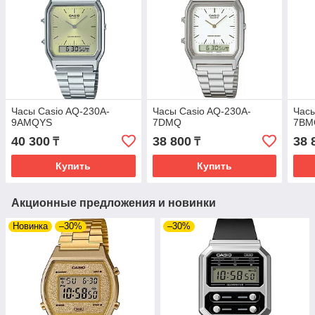
Часы Casio AQ-230A-
Часы Casio AQ-230A-
Часы
9AMQYS
7DMQ
7BM
40 300
38 800
38 
₸
₸
Купить
Купить
Акционные предложения и новинки
Новинка
–30%
–30%