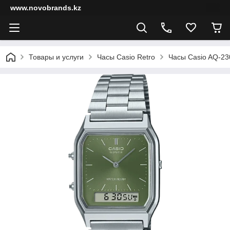
www.novobrands.kz
Товары и услуги
Часы Casio Retro
Часы Casio AQ-2