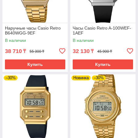
Наручные часы Casio Retro
Часы Casio Retro A-100WEF-
B640WGG-9EF
1AEF
В наличии
В наличии
38 710
32 130
₸
₸
55 300 ₸
45 900 ₸
Купить
Купить
–30%
Новинка
–30%