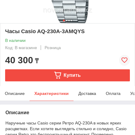
Часы Casio AQ-230A-3AMQYS
В наличии
Код: В магазине
Розница
40 300
₸
Купить
Описание
Характеристики
Доставка
Оплата
Ус
Описание
Наручные часы Casio серии Ретро AQ-230A в новых ярких
расцветках. Если хотите выглядеть стильно и солидно, Casio
серии Retro это беспроигрышный вариант. Проверено