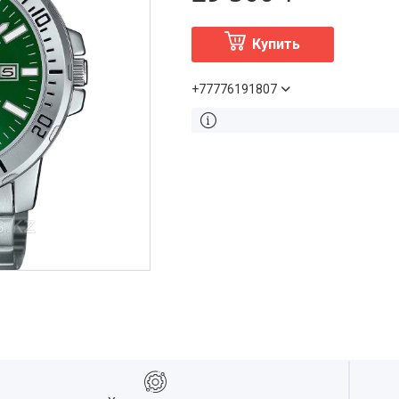
Купить
+77776191807