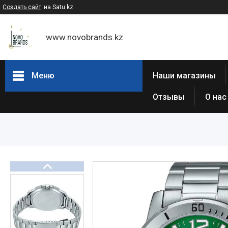
Создать сайт
на Satu.kz
www.novobrands.kz
Меню
Наши магазины
Отзывы
О нас
Товары и услуги
Часы Casio G-Shock
Часы Casio EDIFICE
Casio - Мужские классические
часы
Часы Casio Pro Trek
Atlantic (Швейцария,est 1888)
Casio-Женские часы
Часы Casio Retro
Часы ORIENT