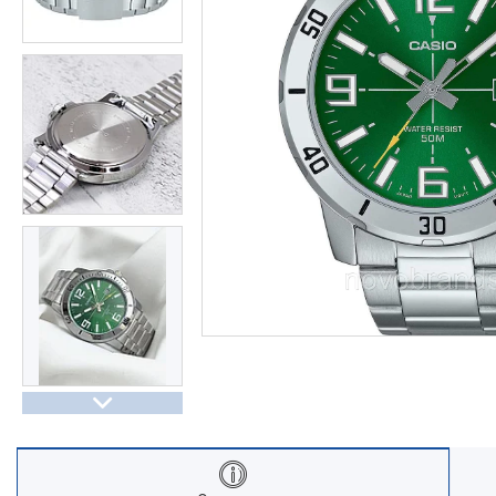
Часы Восток (Чистопольский
завод)
Часы Seiko
Casio спортивные часы
Будильники / настольные часы
Парные модели | СКИДКИ
Новости
Статьи