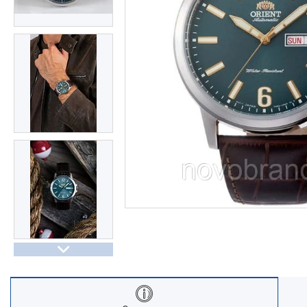
Часы Восток (Чистопольский
завод)
Часы Seiko
Casio спортивные часы
Будильники / настольные часы
Парные модели | СКИДКИ
Новости
Статьи