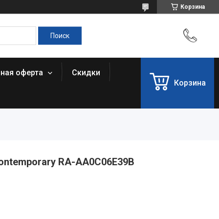
Корзина
чная оферта
Скидки
Корзина
Contemporary RA-AA0C06E39B