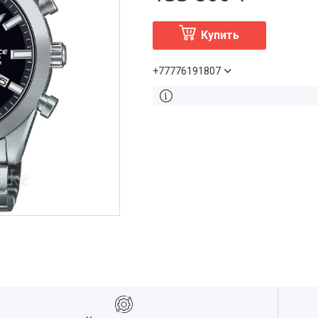
Купить
+77776191807