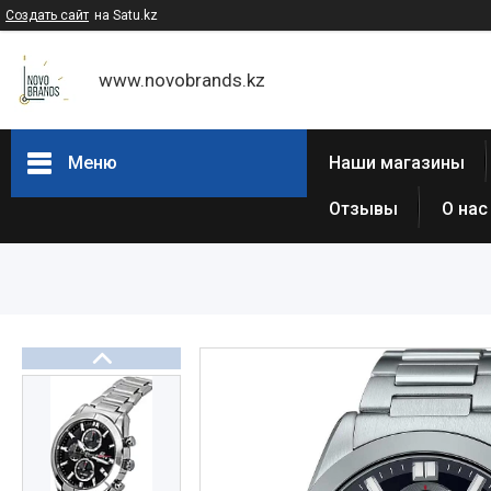
Создать сайт
на Satu.kz
www.novobrands.kz
Меню
Наши магазины
Отзывы
О нас
Товары и услуги
Часы Casio G-Shock
Часы Casio EDIFICE
Casio - Мужские классические
часы
Часы Casio Pro Trek
Atlantic (Швейцария,est 1888)
Casio-Женские часы
Часы Casio Retro
Часы ORIENT