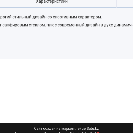
Характеристики
строгий стильный дизайн со спортивным характером.
ыт сапфировым стеклом, плюс современный дизайн в духе динамич
Сайт создан на маркетплейсе
Satu.kz