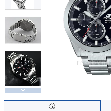
Часы Восток (Чистопольский
завод)
Часы Seiko
Casio спортивные часы
Будильники / настольные часы
Парные модели | СКИДКИ
Новости
Статьи