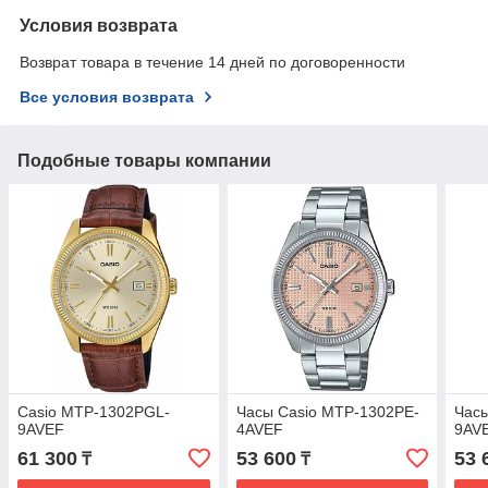
Условия возврата
Возврат товара в течение 14 дней по договоренности
Все условия возврата
Подобные товары компании
Casio MTP-1302PGL-
Часы Casio MTP-1302PE-
Час
9AVEF
4AVEF
9AV
61 300
53 600
53 
₸
₸