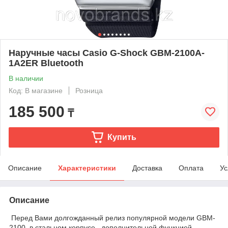
Наручные часы Casio G-Shock GBM-2100A-
1A2ER Bluetooth
В наличии
Код: В магазине
Розница
185 500
₸
Купить
Описание
Характеристики
Доставка
Оплата
Ус
Описание
Перед Вами долгожданный релиз популярной модели GBM-
2100, в стальном корпусе , дополнительной функцией