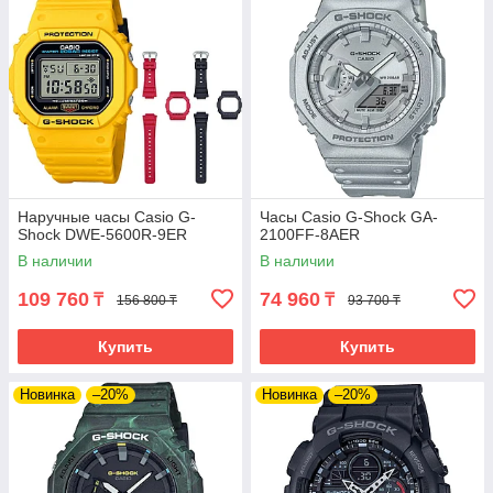
Наручные часы Casio G-
Часы Casio G-Shock GA-
Shock DWE-5600R-9ER
2100FF-8AER
В наличии
В наличии
109 760
74 960
₸
₸
156 800 ₸
93 700 ₸
Купить
Купить
Новинка
–20%
Новинка
–20%