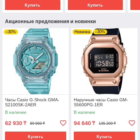
Купить
Купить
Акционные предложения и новинки
–30%
Новинка
–30%
Часы Casio G-Shock GMA-
Наручные часы Casio GM-
S2100SK-2AER
S5600PG-1ER
В наличии
В наличии
62 930
94 640
₸
₸
89 900 ₸
135 200 ₸
Купить
Купить