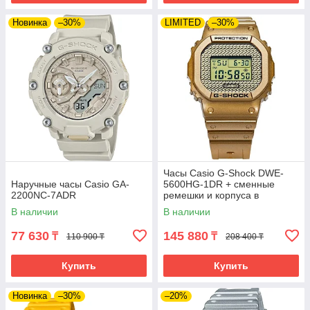
Новинка
–30%
LIMITED
–30%
Часы Casio G-Shock DWE-
Наручные часы Casio GA-
5600HG-1DR + сменные
2200NC-7ADR
ремешки и корпуса в
комплекте. Лимитированная
В наличии
В наличии
серия.
77 630
145 880
₸
₸
110 900 ₸
208 400 ₸
Купить
Купить
Новинка
–30%
–20%