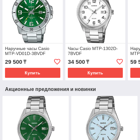
Наручные часы Casio
Часы Casio MTP-1302D-
Нару
MTP-VD01D-3BVDF
7BVDF
MTP
29 500
34 500
59 
₸
₸
Купить
Купить
Акционные предложения и новинки