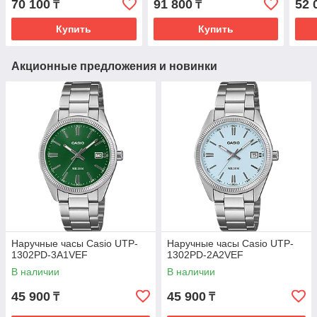
70 100
91 800
52 
₸
₸
Купить
Купить
Акционные предложения и новинки
Наручные часы Casio UTP-
Наручные часы Casio UTP-
1302PD-3A1VEF
1302PD-2A2VEF
В наличии
В наличии
45 900
45 900
₸
₸