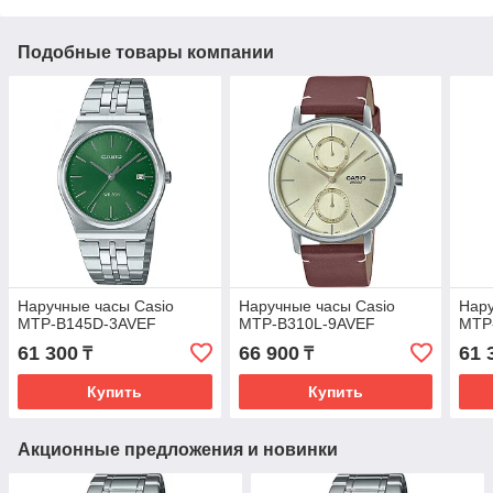
Подобные товары компании
Наручные часы Casio
Наручные часы Casio
Нару
MTP-B145D-3AVEF
MTP-B310L-9AVEF
MTP
61 300
66 900
61 
₸
₸
Купить
Купить
Акционные предложения и новинки