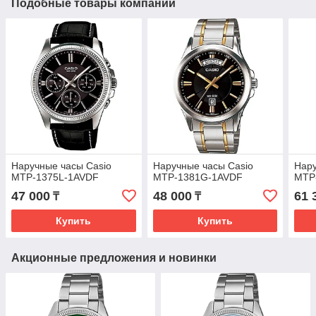
Подобные товары компании
Наручные часы Casio
Наручные часы Casio
Нару
MTP-1375L-1AVDF
MTP-1381G-1AVDF
MTP
47 000
48 000
61 
₸
₸
Купить
Купить
Акционные предложения и новинки