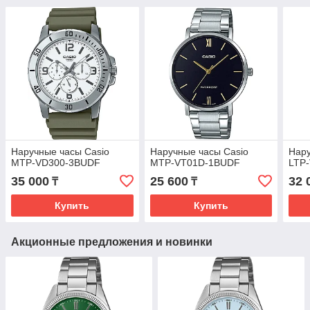
Наручные часы Casio
Наручные часы Casio
Нару
MTP-VD300-3BUDF
MTP-VT01D-1BUDF
LTP
35 000
25 600
32 
₸
₸
Купить
Купить
Акционные предложения и новинки