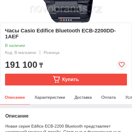
Часы Casio Edifice Bluetooth ECB-2200DD-
1AEF
В наличии
Код: В магазине
Розница
191 100
₸
Купить
Описание
Характеристики
Доставка
Оплата
Усл
Описание
Новая серия Edifice ECB-2200 Bluetooth представляет
настоящий гоночный дизайн. Стильные и функциональные