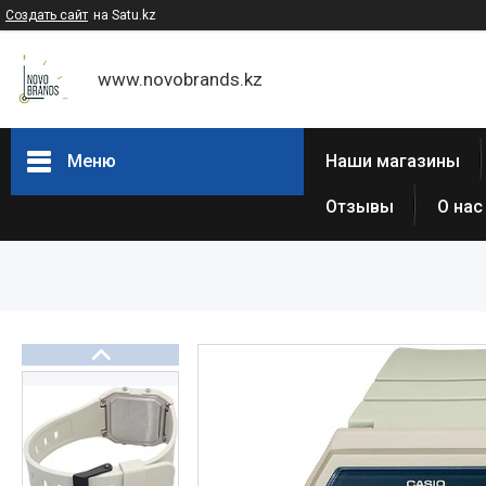
Создать сайт
на Satu.kz
www.novobrands.kz
Меню
Наши магазины
Отзывы
О нас
Товары и услуги
Часы Casio G-Shock
Часы Casio EDIFICE
Casio - Мужские классические
часы
Часы Casio Pro Trek
Atlantic (Швейцария,est 1888)
Casio-Женские часы
Часы Casio Retro
Часы ORIENT