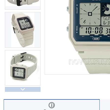
Часы Восток (Чистопольский
завод)
Часы Seiko
Casio спортивные часы
Будильники / настольные часы
Парные модели | СКИДКИ
Новости
Статьи